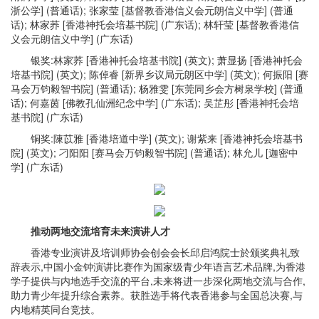
浙公学] (普通话); 张家莹 [基督教香港信义会元朗信义中学] (普通
话); 林家荞 [香港神托会培基书院] (广东话); 林轩莹 [基督教香港信
义会元朗信义中学] (广东话)
银奖:林家荞 [香港神托会培基书院] (英文); 萧显扬 [香港神托会
培基书院] (英文); 陈倬睿 [新界乡议局元朗区中学] (英文); 何振阳 [赛
马会万钧毅智书院] (普通话); 杨雅雯 [东莞同乡会方树泉学校] (普通
话); 何嘉茵 [佛教孔仙洲纪念中学] (广东话); 吴芷彤 [香港神托会培
基书院] (广东话)
铜奖:陳苡雅 [香港培道中学] (英文); 谢紫来 [香港神托会培基书
院] (英文); 刁阳阳 [赛马会万钧毅智书院] (普通话); 林允儿 [迦密中
学] (广东话)
推动两地交流培育未来演讲人才
香港专业演讲及培训师协会创会会长邱启鸿院士於颁奖典礼致
辞表示,中国小金钟演讲比赛作为国家级青少年语言艺术品牌,为香港
学子提供与内地选手交流的平台,未来将进一步深化两地交流与合作,
助力青少年提升综合素养。获胜选手将代表香港参与全国总决赛,与
内地精英同台竞技。