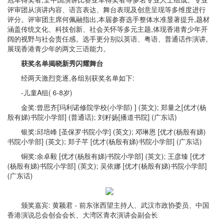
评审团从演讲内容、语言表达、舞台表现及创意呈现等多维度进行
评分。评审团主席何佩融指出,本届参赛选手整体水准显著提升,题材
涵盖传统文化、科技创新、社会关怀等多元主题,体现香港青少年开
阔的视野与社会责任感。选手更分别以英语、粤语、普通话作演讲,
展现香港青少年的两文三语能力。
获奖名单揭晓新秀闪耀舞台
经两天激烈竞逐,各组别获奖名单如下:
-儿童A组( 6-8岁)
金奖:曾思齐[玛利诺修院学校(小学部) ] (英文); 郑量之[优才(杨
殷有娣)书院小学部] (普通话); 刘籽扬[播道书院] (广东话)
银奖:邱培峰 [圣保罗书院小学] (英文); 邓琳恩 [优才(杨殷有娣)
书院小学部] (英文); 郑子芊 [优才(杨殷有娣)书院小学部] (广东话)
铜奖:余卓毅 [优才(杨殷有娣)书院小学部] (英文); 王彦臻 [优才
(杨殷有娣)书院小学部] (英文); 吴依娜 [优才(杨殷有娣)书院小学部]
(广东话)
颁奖嘉宾: 黄颖君 - 前东张西望主持人、武汉市政协委员、中国
香港演说总会创会会长、大湾区青衣演讲会副会长