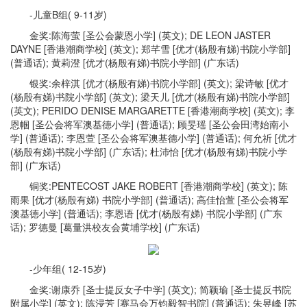
-儿童B组( 9-11岁)
金奖:陈海萤 [圣公会蒙恩小学] (英文); DE LEON JASTER
DAYNE [香港潮商学校] (英文); 郑芊雪 [优才(杨殷有娣)书院小学部]
(普通话); 黄莉澄 [优才(杨殷有娣)书院小学部] (广东话)
银奖:余梓淇 [优才(杨殷有娣)书院小学部] (英文); 梁诗敏 [优才
(杨殷有娣)书院小学部] (英文); 梁天儿 [优才(杨殷有娣)书院小学部]
(英文); PERIDO DENISE MARGARETTE [香港潮商学校] (英文); 李
恩帼 [圣公会将军澳基德小学] (普通话); 顾旻瑶 [圣公会田湾始南小
学] (普通话); 李恩萱 [圣公会将军澳基德小学] (普通话); 何允祈 [优才
(杨殷有娣)书院小学部] (广东话); 杜沛怡 [优才(杨殷有娣)书院小学
部] (广东话)
铜奖:PENTECOST JAKE ROBERT [香港潮商学校] (英文); 陈
雨果 [优才(杨殷有娣) 书院小学部] (普通话); 高佳怡萱 [圣公会将军
澳基德小学] (普通话); 李恩语 [优才(杨殷有娣) 书院小学部] (广东
话); 罗德曼 [葛量洪校友会黄埔学校] (广东话)
-少年组( 12-15岁)
金奖:谢康乔 [圣士提反女子中学] (英文); 简颖瑜 [圣士提反书院
附属小学] (英文); 陈浸芳 [赛马会万钧毅智书院] (普通话); 朱昱峰 [苏