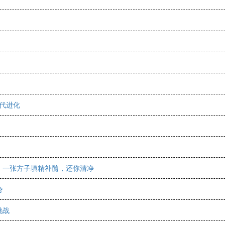
迭代进化
，一张方子填精补髓，还你清净
势
挑战